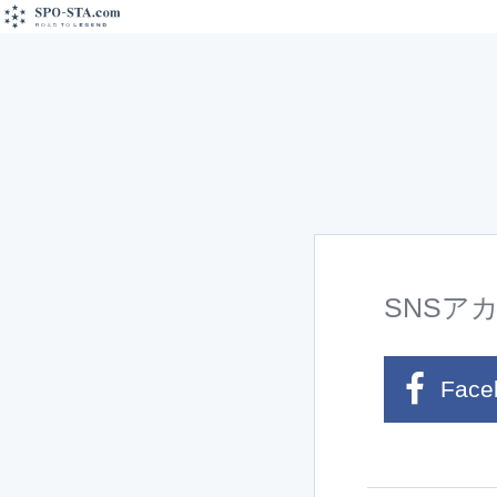
SNSア
Face